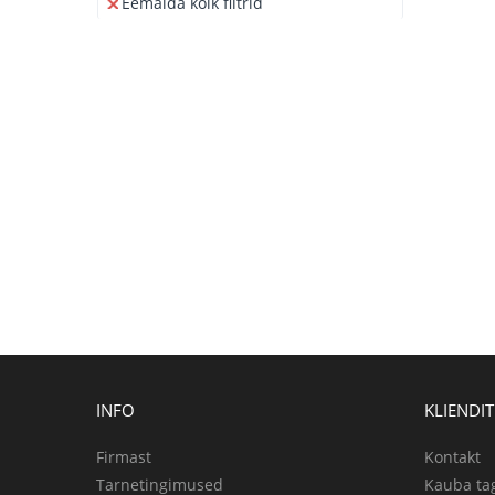
Eemalda kõik filtrid
INFO
KLIENDI
Firmast
Kontakt
Tarnetingimused
Kauba ta