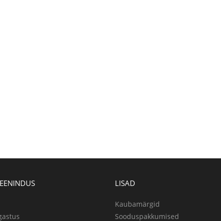
TEENINDUS
LISAD
Kaubamärgid
gastus
Sooduspakkumised