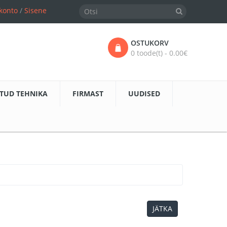
konto
/
Sisene
OSTUKORV
0 toode(t) - 0.00€
TUD TEHNIKA
FIRMAST
UUDISED
JÄTKA