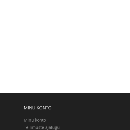
MINU KONTO
Minu konto
Tellimuste ajalugu