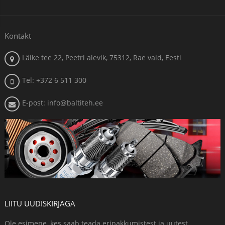
Kontakt
Läike tee 22, Peetri alevik, 75312, Rae vald, Eesti
Tel: +372 6 511 300
E-post: info@baltiteh.ee
LIITU UUDISKIRJAGA
Ole esimene, kes saab teada eripakkumistest ja uutest