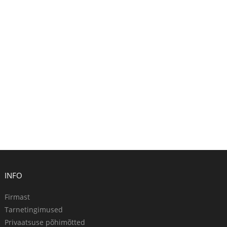
INFO
Firmast
Tarnetingimused
Privaatsuse põhimõtted