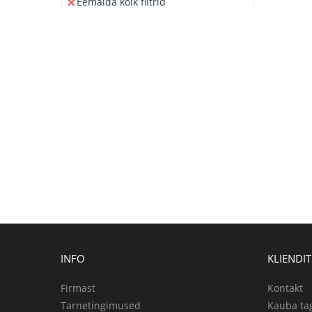
Eemalda kõik filtrid
INFO
KLIENDI
Firmast
Kontakt
Tarnetingimused
Kauba ta