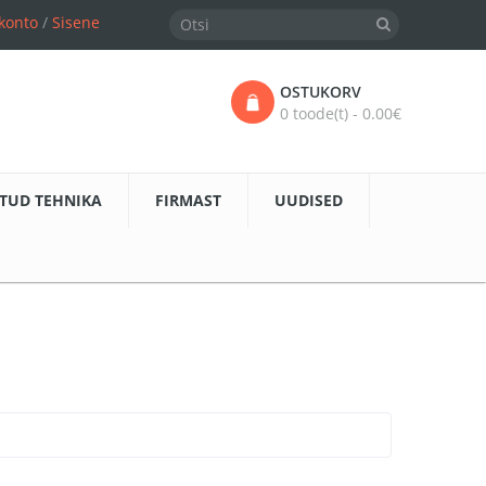
konto
/
Sisene
OSTUKORV
0 toode(t) - 0.00€
TUD TEHNIKA
FIRMAST
UUDISED