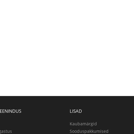
TEENINDUS
LISAD
Kaubamärgid
gastus
Sooduspakkumised