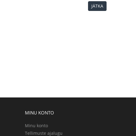
JÄTKA
MINU KONTO
Minu konto
Tellimuste ajalugu