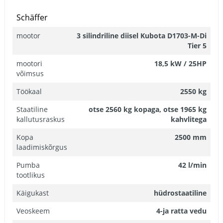
Schäffer
mootor
3 silindriline diisel Kubota D1703-M-Di
Tier 5
mootori
18,5 kW / 25HP
võimsus
Töökaal
2550 kg
Staatiline
otse 2560 kg kopaga, otse 1965 kg
kallutusraskus
kahvlitega
Kopa
2500 mm
laadimiskõrgus
Pumba
42 l/min
tootlikus
Käigukast
hüdrostaatiline
Veoskeem
4-ja ratta vedu