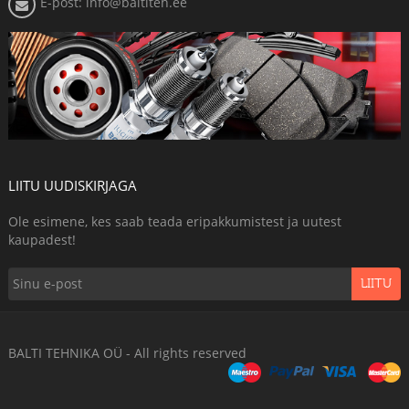
E-post: info@baltiteh.ee
LIITU UUDISKIRJAGA
Ole esimene, kes saab teada eripakkumistest ja uutest
kaupadest!
LIITU
BALTI TEHNIKA OÜ - All rights reserved