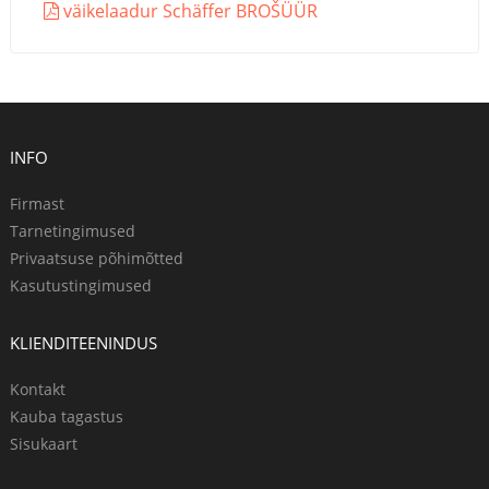
väikelaadur Schäffer BROŠÜÜR
INFO
Firmast
Tarnetingimused
Privaatsuse põhimõtted
Kasutustingimused
KLIENDITEENINDUS
Kontakt
Kauba tagastus
Sisukaart