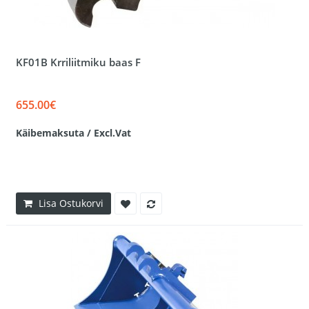
KF01B Krriliitmiku baas F
655.00€
Käibemaksuta / Excl.Vat
Lisa Ostukorvi