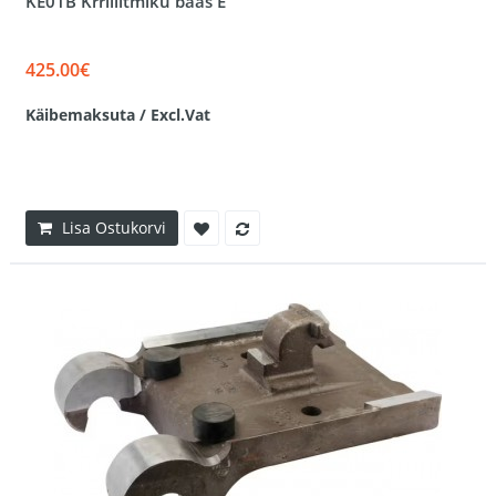
KE01B Krriliitmiku baas E
425.00€
Käibemaksuta / Excl.Vat
Lisa Ostukorvi