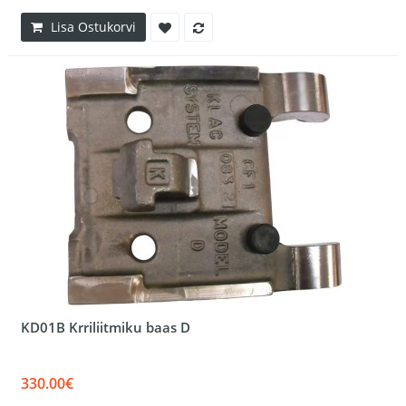
Lisa Ostukorvi
KD01B Krriliitmiku baas D
330.00€