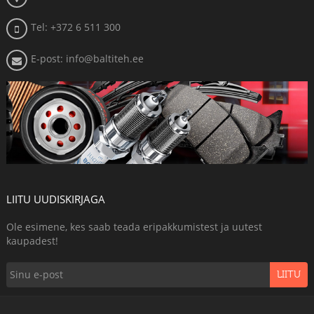
Tel: +372 6 511 300
E-post: info@baltiteh.ee
LIITU UUDISKIRJAGA
Ole esimene, kes saab teada eripakkumistest ja uutest
kaupadest!
LIITU