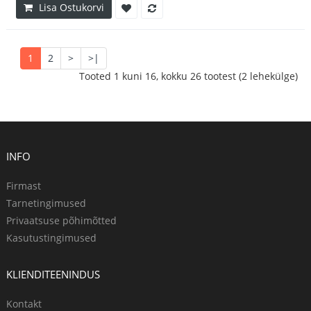
Lisa Ostukorvi
1
2
>
>|
Tooted 1 kuni 16, kokku 26 tootest (2 lehekülge)
INFO
Firmast
Tarnetingimused
Privaatsuse põhimõtted
Kasutustingimused
KLIENDITEENINDUS
Kontakt