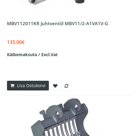
MBV112011KR Juhtventiil MBV11/2-A1VA1V-G
135.00€
Käibemaksuta / Excl.Vat
Lisa Ostukorvi