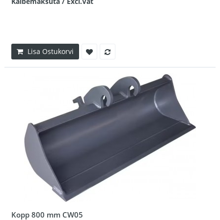
Käibemaksuta / Excl.Vat
Lisa Ostukorvi
Kopp 800 mm CW05