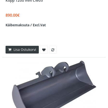
Kopp 1200 mm CW05
890.00€
Käibemaksuta / Excl.Vat
Lisa Ostukorvi