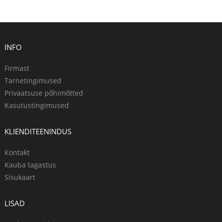
INFO
Firmast
Tarnetingimused
Privaatsuse põhimõtted
Kasutustingimused
KLIENDITEENINDUS
Kontakt
Kauba tagastus
Sisukaart
LISAD