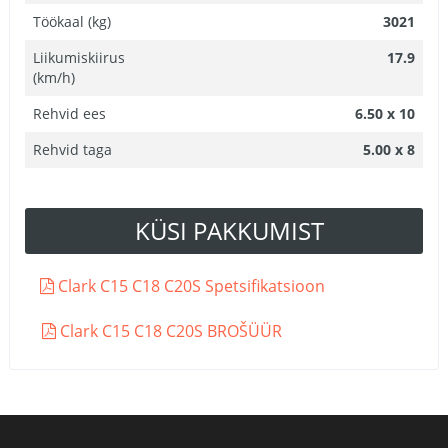
Töökaal (kg)
3021
Liikumiskiirus
17.9
(km/h)
Rehvid ees
6.50 x 10
Rehvid taga
5.00 x 8
KÜSI PAKKUMIST
Clark C15 C18 C20S Spetsifikatsioon
Clark C15 C18 C20S BROŠÜÜR