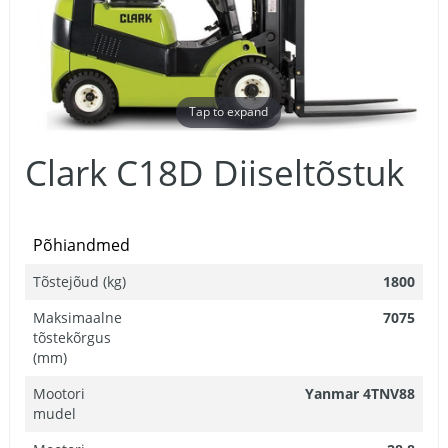
Tap to expand
Clark C18D Diiseltõstuk
Põhiandmed
Tõstejõud (kg)
1800
Maksimaalne
7075
tõstekõrgus
(mm)
Mootori
Yanmar 4TNV88
mudel