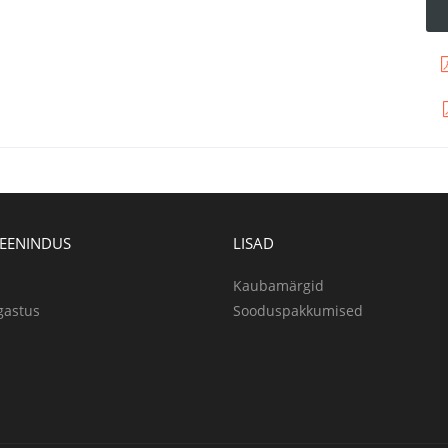
TEENINDUS
LISAD
Kaubamärgid
gastus
Sooduspakkumised