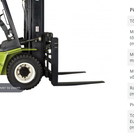
P
Tõ
M
tõ
(
M
m
M
v
R
ver to zoom
(
Pi
T
E
(