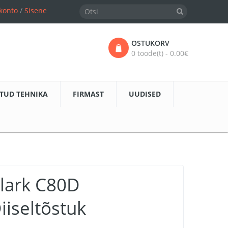
konto
/
Sisene
OSTUKORV
0 toode(t) - 0.00€
TUD TEHNIKA
FIRMAST
UUDISED
lark C80D
iiseltõstuk