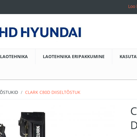
Loo 
LAOTEHNIKA
LAOTEHNIKA ERIPAKKUMINE
KASUTA
TÕSTUKID
CLARK C80D DIISELTÕSTUK
C
D