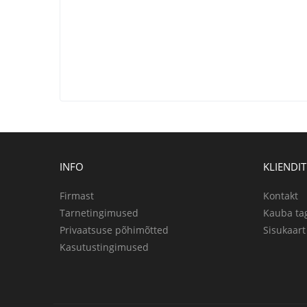
INFO
KLIENDI
Firmast
Kontakt
Tarnetingimused
Kauba ta
Privaatsuse põhimõtted
Sisukaart
Kasutustingimused