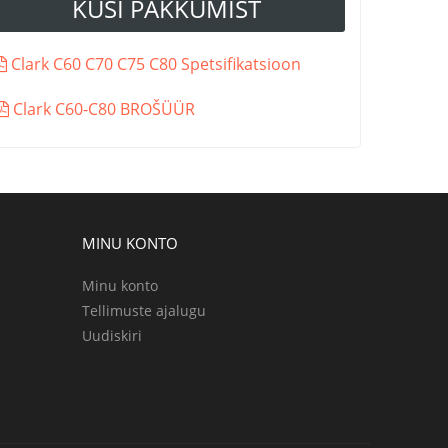
KÜSI PAKKUMIST
Clark C60 C70 C75 C80 Spetsifikatsioon
Clark C60-C80 BROŠÜÜR
MINU KONTO
Minu konto
Tellimuste ajalugu
Uudiskiri