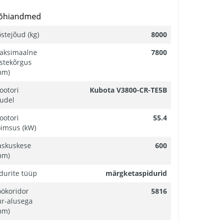
õhiandmed
stejõud (kg)
8000
aksimaalne
7800
stekõrgus
mm)
ootori
Kubota V3800-CR-TE5B
udel
ootori
55.4
õimsus (kW)
askuskese
600
mm)
durite tüüp
märgketaspidurid
öökoridor
5816
ur-alusega
mm)