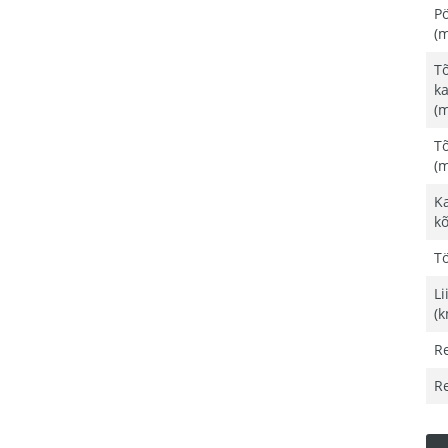
P
(
Tõ
ka
(
Tõ
(
K
k
Tö
Li
(k
R
R