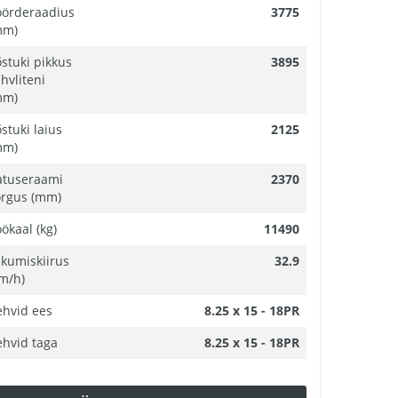
öörderaadius
3775
mm)
stuki pikkus
3895
hvliteni
mm)
stuki laius
2125
mm)
atuseraami
2370
õrgus (mm)
ökaal (kg)
11490
ikumiskiirus
32.9
m/h)
ehvid ees
8.25 x 15 - 18PR
ehvid taga
8.25 x 15 - 18PR