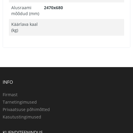
Alusraami
2470x680
mõõdud (mm)
Käärlava kaal
(kg)
INFO
Firmast
Tarnetingimused
Privaatsuse põhimõtted
Kasutustingimused
KLIENDITEENINDUS