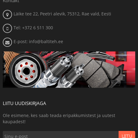
Kontakt
Läike tee 22, Peetri alevik, 75312, Rae vald, Eesti
Tel: +372 6 511 300
E-post: info@baltiteh.ee
LIITU UUDISKIRJAGA
Ole esimene, kes saab teada eripakkumistest ja uutest
kaupadest!
LIITU