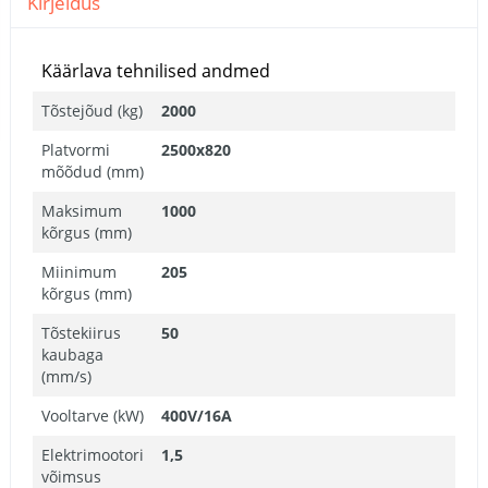
Kirjeldus
Käärlava tehnilised andmed
Tõstejõud (kg)
2000
Platvormi
2500x820
mõõdud (mm)
Maksimum
1000
kõrgus (mm)
Miinimum
205
kõrgus (mm)
Tõstekiirus
50
kaubaga
(mm/s)
Vooltarve (kW)
400V/16A
Elektrimootori
1,5
võimsus