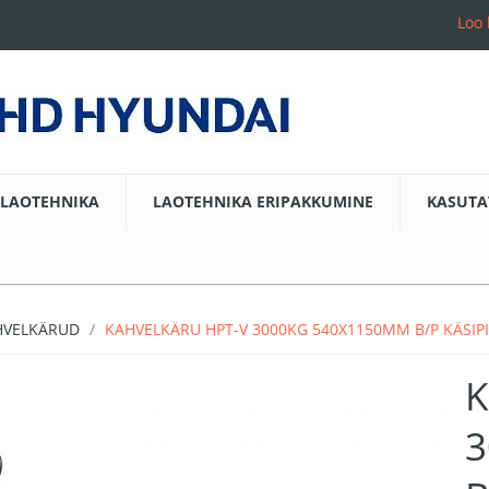
Loo 
LAOTEHNIKA
LAOTEHNIKA ERIPAKKUMINE
KASUTA
HVELKÄRUD
KAHVELKÄRU HPT-V 3000KG 540X1150MM B/P KÄSIP
K
3