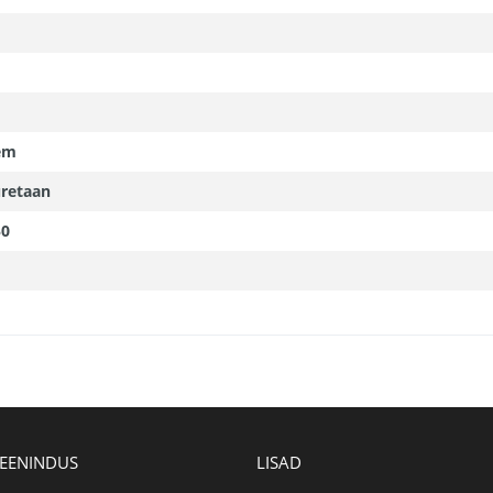
em
retaan
50
TEENINDUS
LISAD