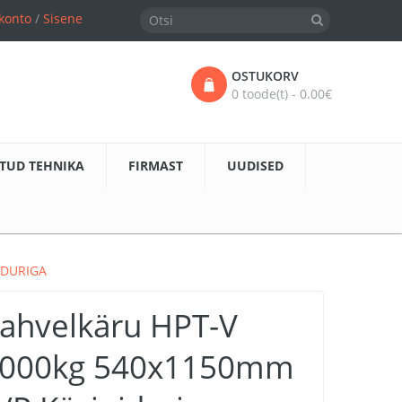
konto
/
Sisene
OSTUKORV
0 toode(t) - 0.00€
TUD TEHNIKA
FIRMAST
UUDISED
IDURIGA
ahvelkäru HPT-V
000kg 540x1150mm