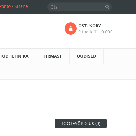
konto
/
Sisene
OSTUKORV
0 toode(t) - 0.00€
TUD TEHNIKA
FIRMAST
UUDISED
TOOTEVÕRDLUS (0)