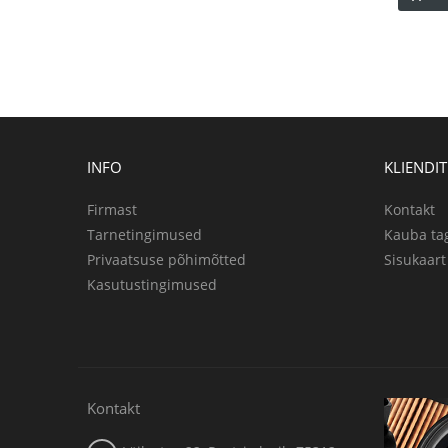
INFO
KLIENDI
Firmast
Kontakt
Tarnetingimused
Kauba ta
Privaatsuse põhimõtted
Sisukaart
Kasutustingimused
Kontakt