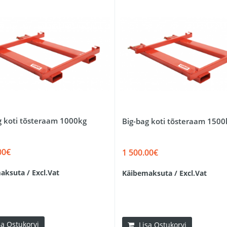
g koti tõsteraam 1000kg
Big-bag koti tõsteraam 1500
00€
1 500.00€
aksuta / Excl.Vat
Käibemaksuta / Excl.Vat
sa Ostukorvi
Lisa Ostukorvi