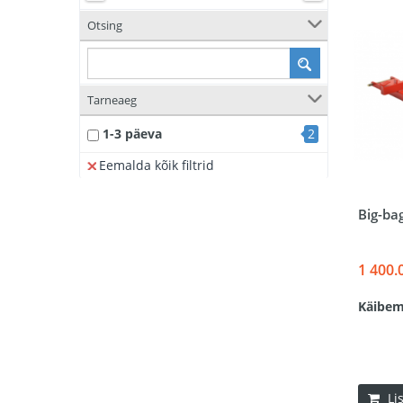
Otsing
Tarneaeg
1-3 päeva
2
Eemalda kõik filtrid
Big-ba
1 400.
Käibem
Li