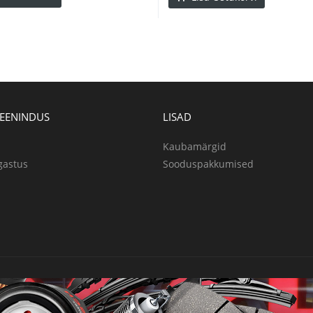
TEENINDUS
LISAD
Kaubamärgid
gastus
Sooduspakkumised