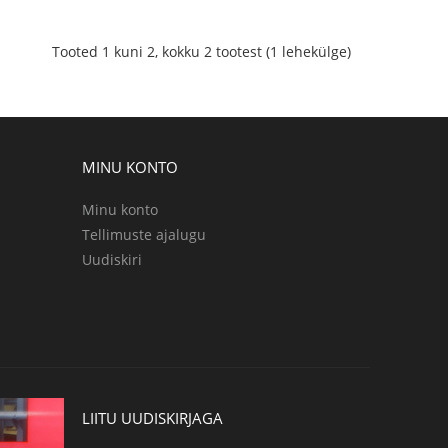
Tooted 1 kuni 2, kokku 2 tootest (1 lehekülge)
MINU KONTO
Minu konto
Tellimuste ajalugu
Uudiskiri
LIITU UUDISKIRJAGA