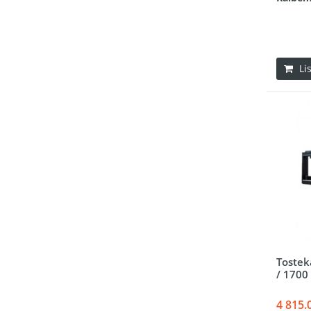
Li
Tostek
/ 170
4 815.