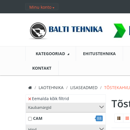
Minu konto
KATEGOORIAD
EHITUSTEHNIKA
KONTAKT
LAOTEHNIKA
LISASEADMED
TÕSTEKAHVLI
Eemalda kõik filtrid
Tõs
Kaubamärgid
CAM
88
Hind