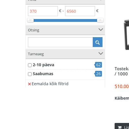
€ -
€
Otsing
Tarneaeg
2-10 päeva
62
Tostek
/ 100
Saabumas
26
Eemalda kõik filtrid
510.00
Käibem
Li