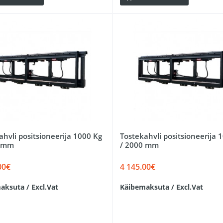
ahvli positsioneerija 1000 Kg
Tostekahvli positsioneerija 
0 mm
/ 2000 mm
00€
4 145.00€
aksuta / Excl.Vat
Käibemaksuta / Excl.Vat