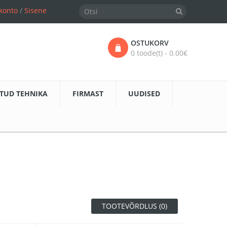
konto
/
Sisene
OSTUKORV
0 toode(t) - 0.00€
TUD TEHNIKA
FIRMAST
UUDISED
TOOTEVÕRDLUS (0)