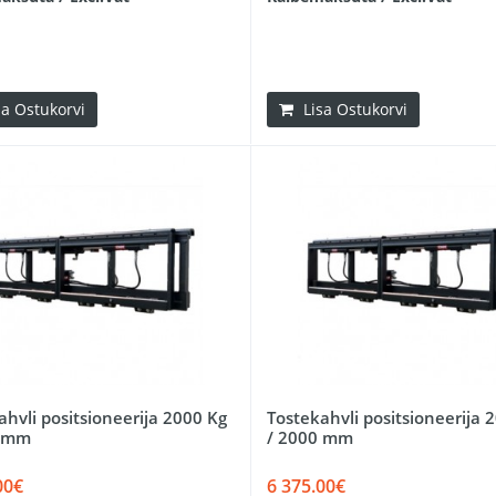
sa Ostukorvi
Lisa Ostukorvi
ahvli positsioneerija 2000 Kg
Tostekahvli positsioneerija 
0 mm
/ 2000 mm
00€
6 375.00€