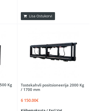
Lisa Ostukorvi
1500 Kg
Tostekahvli positsioneerija 2000 Kg
/ 1700 mm
6 150.00€
Käibemaksuta / Excl.Vat