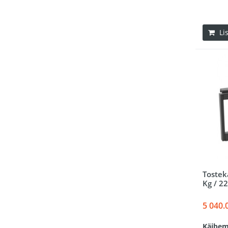
Li
Tostek
Kg / 2
5 040.
Käibem