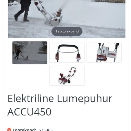
Tap to expand
Elektriline Lumepuhur
ACCU450
Tootekood:
633963