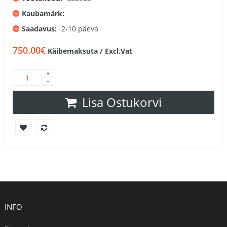
Kaubamärk:
Saadavus:
2-10 päeva
750.00€
Käibemaksuta / Excl.Vat
Lisa Ostukorvi
INFO