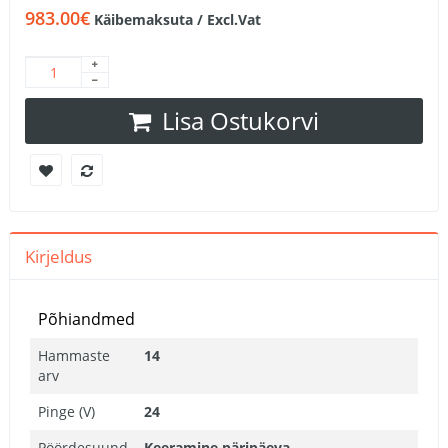
983.00€
Käibemaksuta / Excl.Vat
Lisa Ostukorvi
Kirjeldus
Põhiandmed
Hammaste
14
arv
Pinge (V)
24
Pöördesuund
Keeramine päripäeva