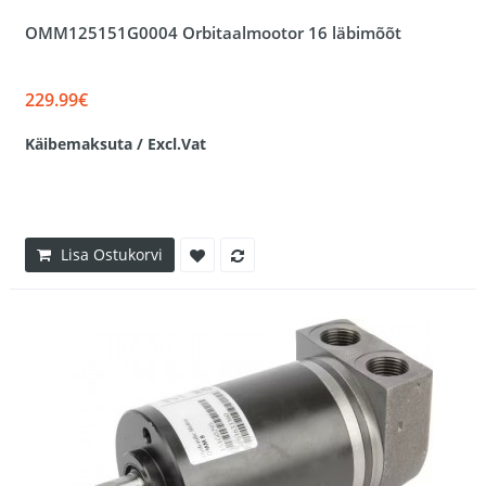
OMM125151G0004 Orbitaalmootor 16 läbimõõt
229.99€
Käibemaksuta / Excl.Vat
Lisa Ostukorvi