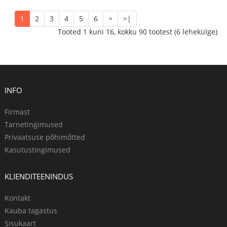
1
2
3
4
5
6
>
>|
Tooted 1 kuni 16, kokku 90 tootest (6 lehekülge)
INFO
Firmast
Tarnetingimused
Privaatsuse põhimõtted
Kasutustingimused
KLIENDITEENINDUS
Kontakt
Kauba tagastus
Sisukaart