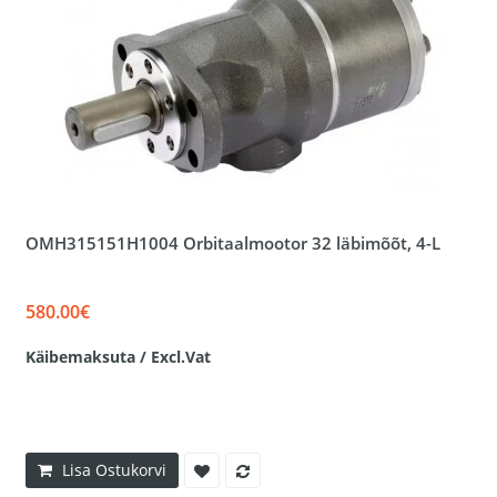
OMH315151H1004 Orbitaalmootor 32 läbimõõt, 4-L
580.00€
Käibemaksuta / Excl.Vat
Lisa Ostukorvi