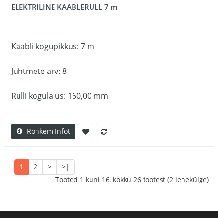
ELEKTRILINE KAABLERULL 7 m
Kaabli kogupikkus: 7 m
Juhtmete arv: 8
Rulli kogulaius: 160,00 mm
Rohkem Infot
1
2
>
>|
Tooted 1 kuni 16, kokku 26 tootest (2 lehekülge)