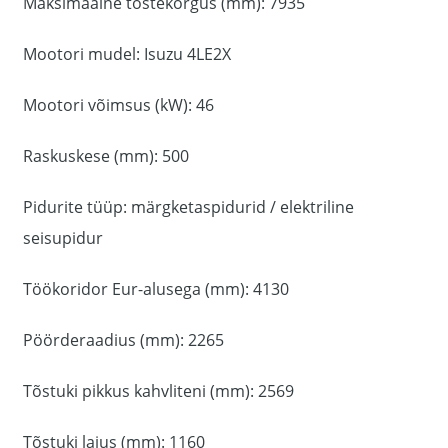
Maksimaalne tõstekõrgus (mm): 7935
Mootori mudel: Isuzu 4LE2X
Mootori võimsus (kW): 46
Raskuskese (mm): 500
Pidurite tüüp: märgketaspidurid / elektriline
seisupidur
Töökoridor Eur-alusega (mm): 4130
Pöörderaadius (mm): 2265
Tõstuki pikkus kahvliteni (mm): 2569
Tõstuki laius (mm): 1160