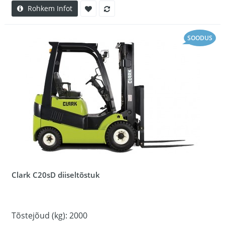
Rohkem Infot
SOODUS
Clark C20sD diiseltõstuk
Tõstejõud (kg): 2000