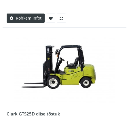
Rohkem Infot
Clark GTS25D diiseltõstuk