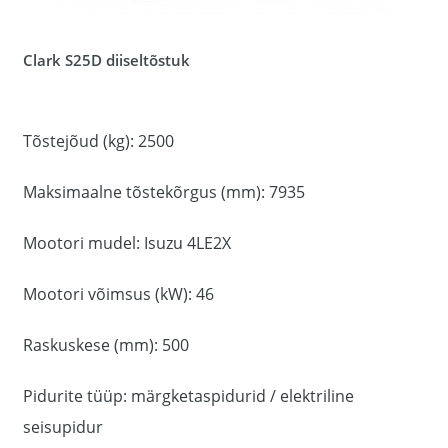
Clark S25D diiseltõstuk
Tõstejõud (kg): 2500
Maksimaalne tõstekõrgus (mm): 7935
Mootori mudel: Isuzu 4LE2X
Mootori võimsus (kW): 46
Raskuskese (mm): 500
Pidurite tüüp: märgketaspidurid / elektriline
seisupidur