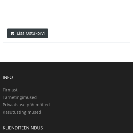
Lisa Ostukorvi
INFO
Firmast
Tarnetingimused
Privaatsuse põhimõtted
Kasutustingimused
KLIENDITEENINDUS