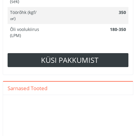
(sek)
Töörõhk (kgf/
350
㎠)
Õli voolukiirus
180-350
(LPM)
KÜSI PAKKUMIST
Sarnased Tooted