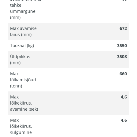
tahke
ümmargune
(mm)
Max avamise
672
laius (mm)
Töökaal (kg)
3550
Üldpikkus
3508
(mm)
Max
660
lõikamisjõud
(tonn)
Max
4,6
lõikekiirus,
avamine (sek)
Max
4,6
lõikekiirus,
sulgumine