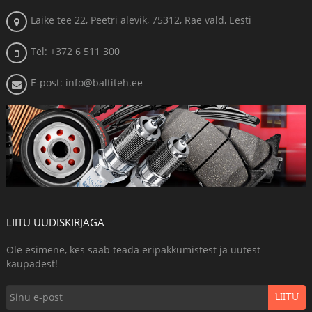
Läike tee 22, Peetri alevik, 75312, Rae vald, Eesti
Tel: +372 6 511 300
E-post: info@baltiteh.ee
LIITU UUDISKIRJAGA
Ole esimene, kes saab teada eripakkumistest ja uutest
kaupadest!
LIITU