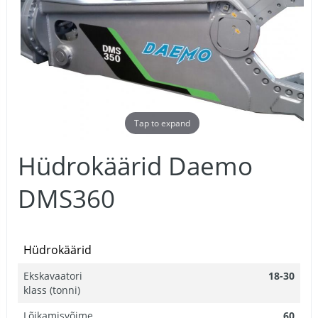
Tap to expand
Hüdrokäärid Daemo
DMS360
Hüdrokäärid
Ekskavaatori
18-30
klass (tonni)
Lõikamisvõime,
60