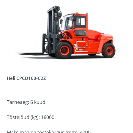
Heli CPCD160-C2Z
Tarneaeg: 6 kuud
Tõstejõud (kg): 16000
Maksimaalne tõstekõrgus (mm): 4000