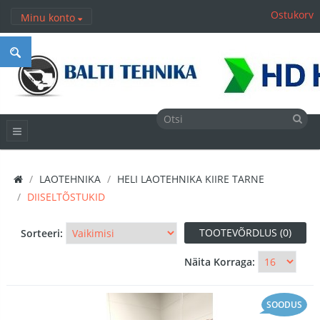
Ostukorv
Minu konto
LAOTEHNIKA
HELI LAOTEHNIKA KIIRE TARNE
DIISELTÕSTUKID
TOOTEVÕRDLUS (0)
Sorteeri:
Näita Korraga:
SOODUS