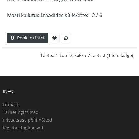
Masti kallutus kraadides sülle/ette: 12 / 6
Rohkem Infot
Tooted 1 kuni 7, kokku 7 tootest (1 lehekülge)
INFO
Firmast
Tarnetingimused
Privaatsuse põhimõtted
Kasutustingimused