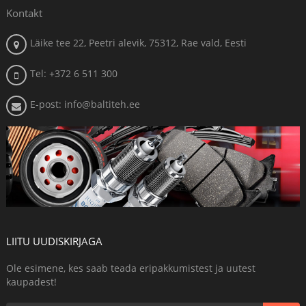
Kontakt
Läike tee 22, Peetri alevik, 75312, Rae vald, Eesti
Tel: +372 6 511 300
E-post: info@baltiteh.ee
LIITU UUDISKIRJAGA
Ole esimene, kes saab teada eripakkumistest ja uutest
kaupadest!