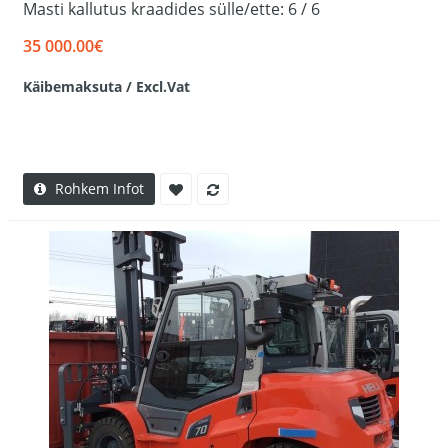
Masti kallutus kraadides sülle/ette: 6 / 6
35 000.00€
Käibemaksuta / Excl.Vat
Rohkem Infot