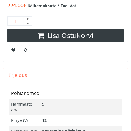
224.00€
Käibemaksuta / Excl.Vat
Lisa Ostukorvi
Kirjeldus
Põhiandmed
Hammaste
9
arv
Pinge (V)
12
Pöördesuund
Keeramine päripäeva