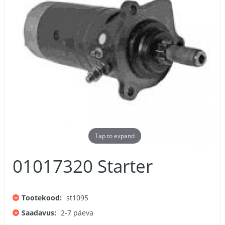
Tap to expand
01017320 Starter
Tootekood:
st1095
Saadavus:
2-7 päeva