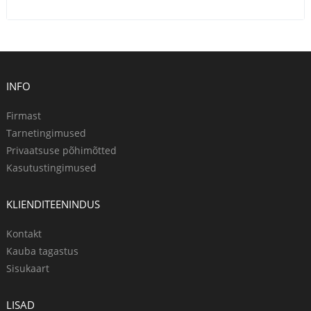
INFO
Firmast
Tarnetingimused
Privaatsuse põhimõtted
Kasutustingimused
KLIENDITEENINDUS
Kontakt
Kauba tagastus
Sisukaart
LISAD