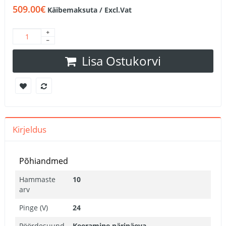
509.00€
Käibemaksuta / Excl.Vat
Lisa Ostukorvi
Kirjeldus
Põhiandmed
Hammaste
10
arv
Pinge (V)
24
Pöördesuund
Keeramine päripäeva