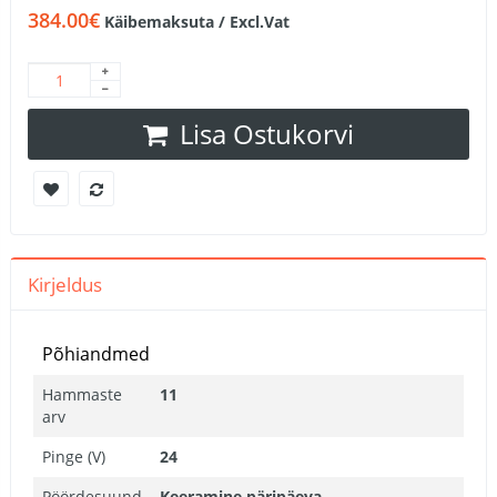
384.00€
Käibemaksuta / Excl.Vat
Lisa Ostukorvi
Kirjeldus
Põhiandmed
Hammaste
11
arv
Pinge (V)
24
Pöördesuund
Keeramine päripäeva