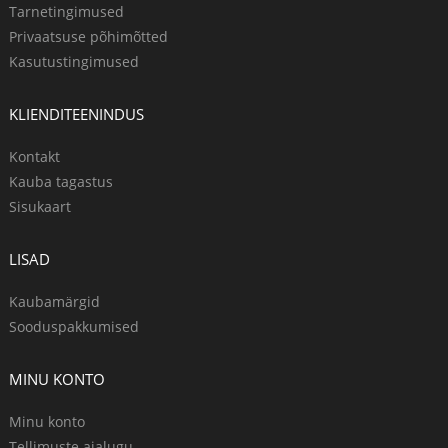
Tarnetingimused
Privaatsuse põhimõtted
Kasutustingimused
KLIENDITEENINDUS
Kontakt
Kauba tagastus
Sisukaart
LISAD
Kaubamärgid
Sooduspakkumised
MINU KONTO
Minu konto
Tellimuste ajalugu