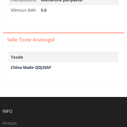
Võimsus (kW)
5.0
Selle Toote Analoogid
Toode
China Made QDJ265F
INFO
Firmast