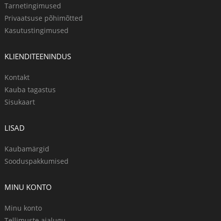
Tarnetingimused
Privaatsuse põhimõtted
Kasutustingimused
KLIENDITEENINDUS
Kontakt
Kauba tagastus
Sisukaart
LISAD
Kaubamärgid
Sooduspakkumised
MINU KONTO
Minu konto
Tellimuste ajalugu