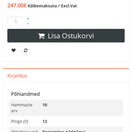
247.00€
Käibemaksuta / Excl.Vat
Lisa Ostukorvi
Kirjeldus
Põhiandmed
Hammaste
10
arv
Pinge (V)
12
Pöördesuund
Keeramine päripäeva