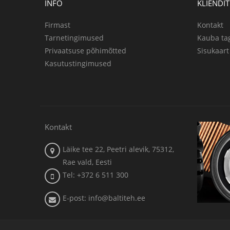
INFO
KLIENDI
Firmast
Kontakt
Tarnetingimused
Kauba ta
Privaatsuse põhimõtted
Sisukaart
Kasutustingimused
Kontakt
Läike tee 22, Peetri alevik, 75312,
Rae vald, Eesti
Tel: +372 6 511 300
E-post: info@baltiteh.ee