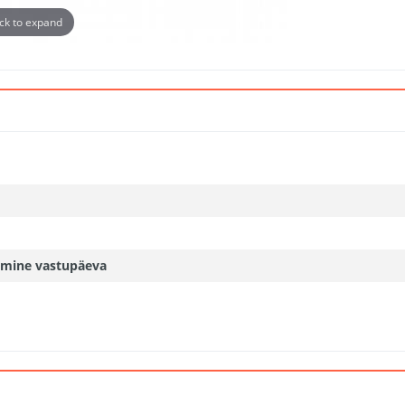
ick to expand
amine vastupäeva