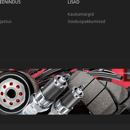
TEENINDUS
LISAD
Kaubamärgid
gastus
Sooduspakkumised