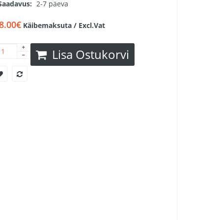
Saadavus:
2-7 päeva
8.00€
Käibemaksuta / Excl.Vat
Lisa Ostukorvi