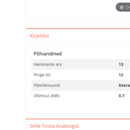
Cl
Kirjeldus
Põhiandmed
Hammaste arv
13
Pinge (V)
12
Pöördesuund
Keer
Võimsus (kW)
0.7
Selle Toote Analoogid