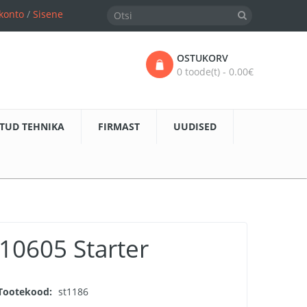
konto
/
Sisene
OSTUKORV
0 toode(t) - 0.00€
TUD TEHNIKA
FIRMAST
UUDISED
10605 Starter
Tootekood:
st1186