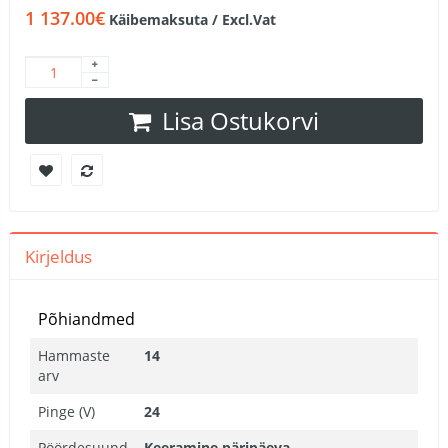
1 137.00€
Käibemaksuta / Excl.Vat
Lisa Ostukorvi
Kirjeldus
Põhiandmed
Hammaste
14
arv
Pinge (V)
24
Pöördesuund
Keeramine päripäeva