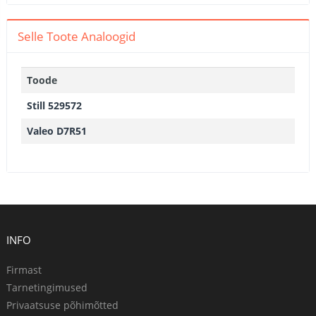
Selle Toote Analoogid
Toode
Still 529572
Valeo D7R51
INFO
Firmast
Tarnetingimused
Privaatsuse põhimõtted