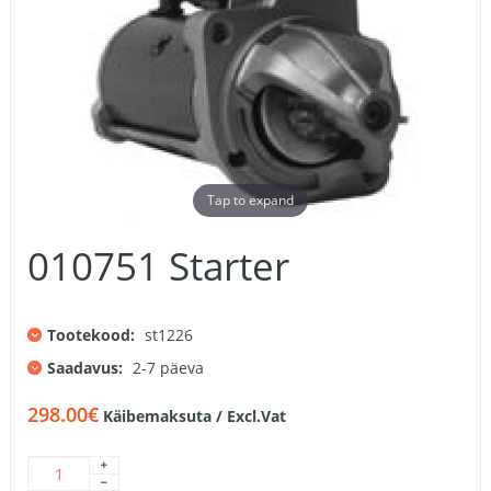
Tap to expand
010751 Starter
Tootekood:
st1226
Saadavus:
2-7 päeva
298.00€
Käibemaksuta / Excl.Vat