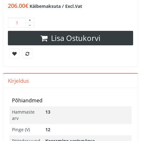
206.00€
Käibemaksuta / Excl.Vat
Lisa Ostukorvi
Kirjeldus
Põhiandmed
Hammaste
13
arv
Pinge (V)
12
Pöördesuund
Keeramine vastupäeva