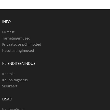
INFO
Firmast
Tarnetingimused
Privaatsuse põhimõtted
Kasutustingimused
KLIENDITEENINDUS
Kontakt
Kauba tagastus
Sisukaart
LISAD
Kaubamärgid