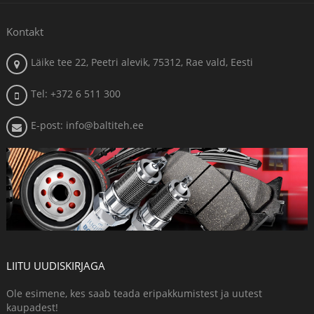
Kontakt
Läike tee 22, Peetri alevik, 75312, Rae vald, Eesti
Tel: +372 6 511 300
E-post: info@baltiteh.ee
LIITU UUDISKIRJAGA
Ole esimene, kes saab teada eripakkumistest ja uutest
kaupadest!