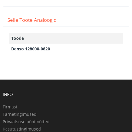
Selle Toote Analoogid
Toode
Denso 128000-0820
INFO
Firmast
Tarnetingimused
Privaatsuse põhimõtted
Kasutustingimused