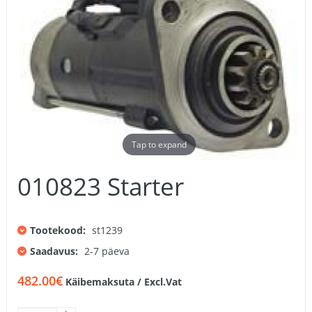
Tap to expand
010823 Starter
Tootekood:
st1239
Saadavus:
2-7 päeva
482.00€
Käibemaksuta / Excl.Vat