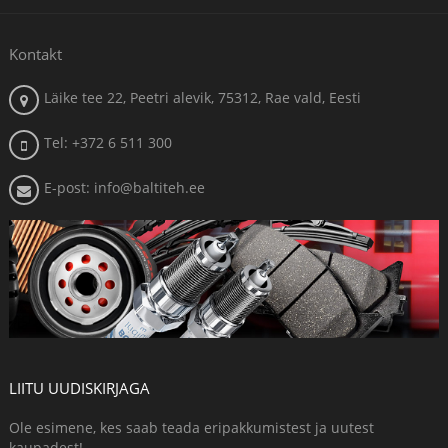
Kontakt
Läike tee 22, Peetri alevik, 75312, Rae vald, Eesti
Tel: +372 6 511 300
E-post: info@baltiteh.ee
LIITU UUDISKIRJAGA
Ole esimene, kes saab teada eripakkumistest ja uutest
kaupadest!