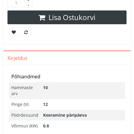
Lisa Ostukorvi
Kirjeldus
Põhiandmed
Hammaste
10
arv
Pinge (V)
12
Pöördesuund
Keeramine päripäeva
Võimsus (kW)
0.8