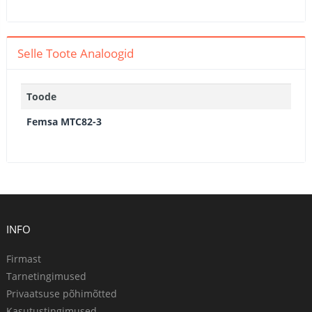
Selle Toote Analoogid
Toode
Femsa MTC82-3
INFO
Firmast
Tarnetingimused
Privaatsuse põhimõtted
Kasutustingimused