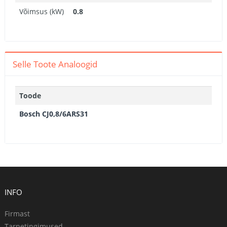
Võimsus (kW)
0.8
Selle Toote Analoogid
Toode
Bosch CJ0,8/6ARS31
INFO
Firmast
Tarnetingimused