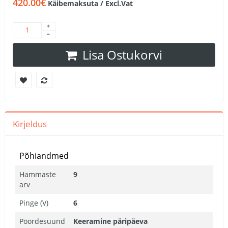
420.00€
Käibemaksuta / Excl.Vat
Lisa Ostukorvi
Kirjeldus
Põhiandmed
Hammaste
9
arv
Pinge (V)
6
Pöördesuund
Keeramine päripäeva