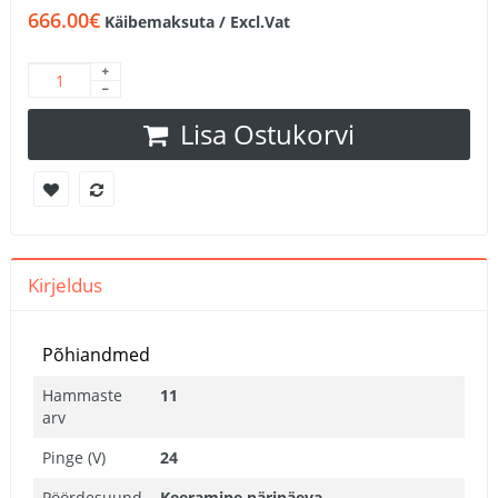
666.00€
Käibemaksuta / Excl.Vat
Lisa Ostukorvi
Kirjeldus
Põhiandmed
Hammaste
11
arv
Pinge (V)
24
Pöördesuund
Keeramine päripäeva