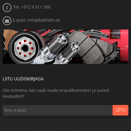
Tel: +372 6 511 300
E-post: info@baltiteh.ee
LIITU UUDISKIRJAGA
Ole esimene, kes saab teada eripakkumistest ja uutest
kaupadest!
LIITU