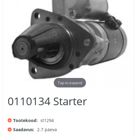
Tap to expand
0110134 Starter
Tootekood:
st1294
Saadavus:
2-7 päeva