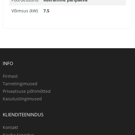
Võimsus (kW)
7.5
INFO
Firmast
Tarnetingimused
Privaatsuse põhimõtted
Kasutustingimused
KLIENDITEENINDUS
Kontakt
Kauba tagastus