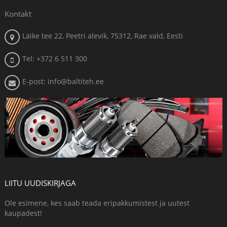
Kontakt
Läike tee 22, Peetri alevik, 75312, Rae vald, Eesti
Tel: +372 6 511 300
E-post: info@baltiteh.ee
LIITU UUDISKIRJAGA
Ole esimene, kes saab teada eripakkumistest ja uutest
kaupadest!