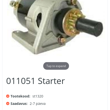
Tap to expand
011051 Starter
Tootekood:
st1320
Saadavus:
2-7 päeva