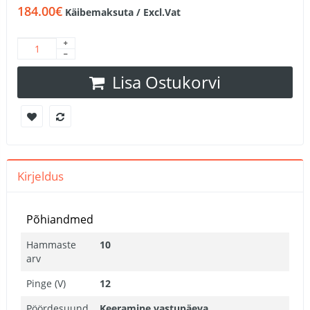
184.00€
Käibemaksuta / Excl.Vat
Lisa Ostukorvi
Kirjeldus
Põhiandmed
Hammaste
10
arv
Pinge (V)
12
Pöördesuund
Keeramine vastupäeva