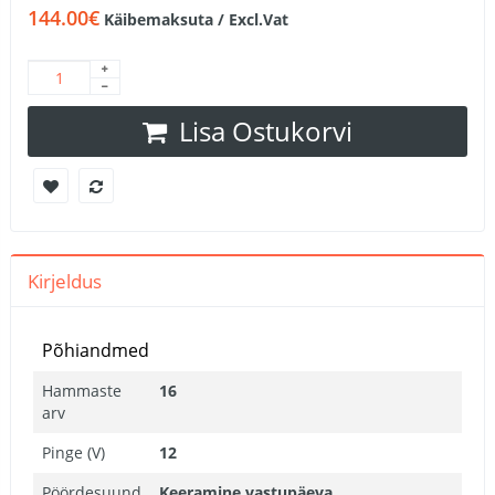
144.00€
Käibemaksuta / Excl.Vat
Lisa Ostukorvi
Kirjeldus
Põhiandmed
Hammaste
16
arv
Pinge (V)
12
Pöördesuund
Keeramine vastupäeva