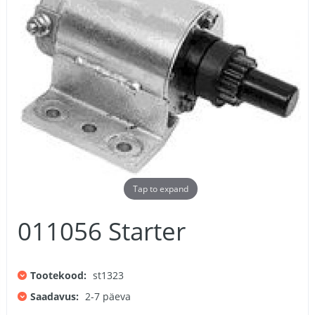
Tap to expand
011056 Starter
Tootekood:
st1323
Saadavus:
2-7 päeva