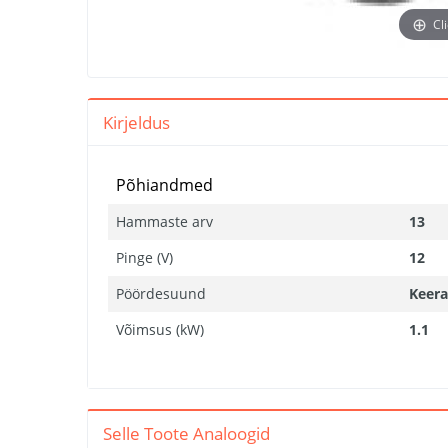
Cl
Kirjeldus
Põhiandmed
Hammaste arv
13
Pinge (V)
12
Pöördesuund
Keera
Võimsus (kW)
1.1
Selle Toote Analoogid