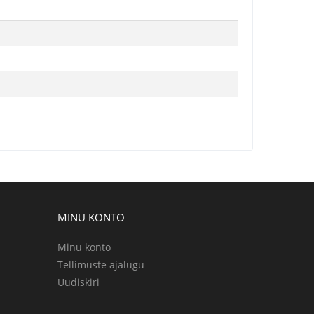
MINU KONTO
Minu konto
Tellimuste ajalugu
Uudiskiri