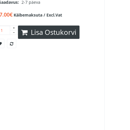
Saadavus:
2-7 päeva
7.00€
Käibemaksuta / Excl.Vat
Lisa Ostukorvi