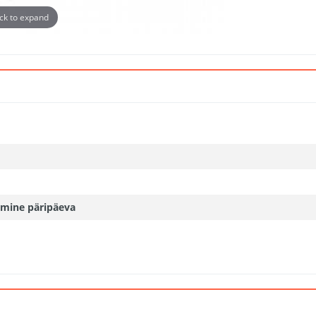
ick to expand
mine päripäeva