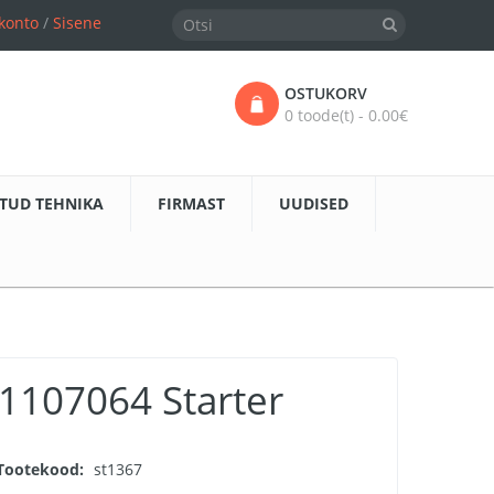
konto
/
Sisene
OSTUKORV
0 toode(t) - 0.00€
TUD TEHNIKA
FIRMAST
UUDISED
1107064 Starter
Tootekood:
st1367