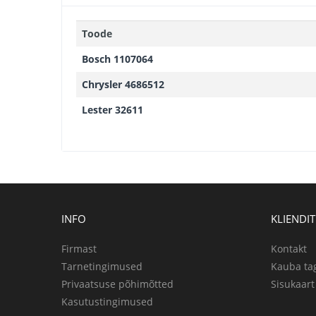
Toode
Bosch 1107064
Chrysler 4686512
Lester 32611
INFO
KLIENDI
Firmast
Kontakt
Tarnetingimused
Kauba ta
Privaatsuse põhimõtted
Sisukaart
Kasutustingimused