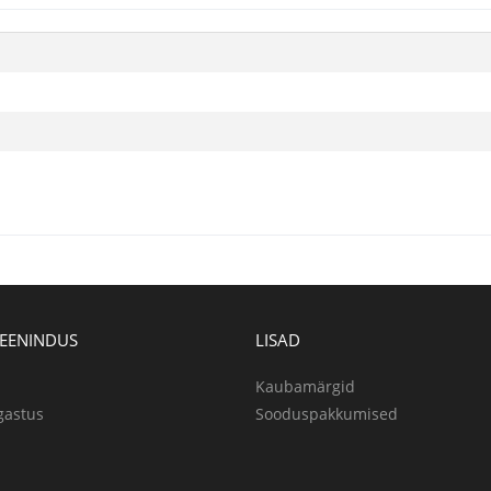
TEENINDUS
LISAD
Kaubamärgid
gastus
Sooduspakkumised