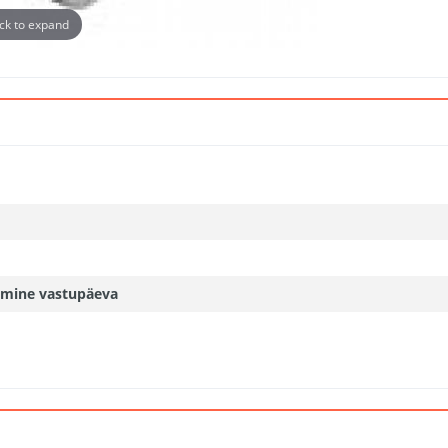
ick to expand
amine vastupäeva