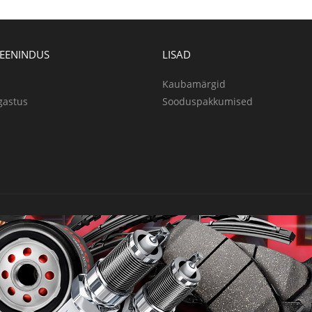
TEENINDUS
LISAD
Kaubamärgid
gastus
Sooduspakkumised