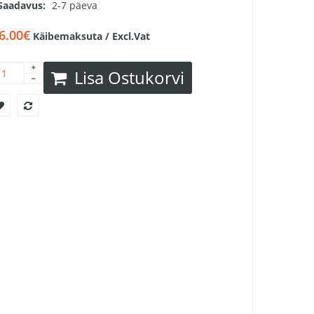
Saadavus:
2-7 päeva
6.00€
Käibemaksuta / Excl.Vat
Lisa Ostukorvi