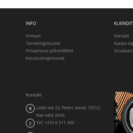
INFO
KLIENDI
Firmast
Kontakt
Tarnetingimused
Kauba ta
Privaatsuse põhimõtted
Sisukaart
Kasutustingimused
Kontakt
Läike tee 22, Peetri alevik, 75312,
Rae vald, Eesti
Tel: +372 6 511 300