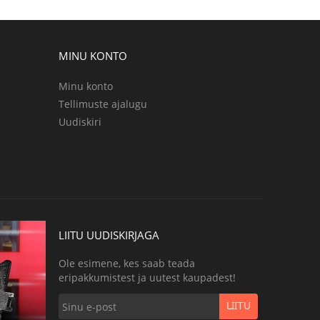
MINU KONTO
Minu konto
Tellimuste ajalugu
Uudiskiri
LIITU UUDISKIRJAGA
Ole esimene, kes saab teada
eripakkumistest ja uutest kaupadest!
LIITU