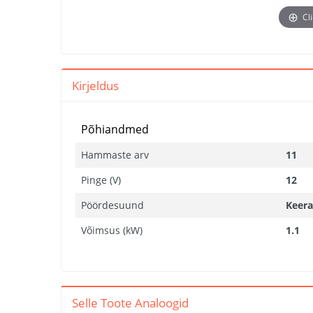
Cl
Kirjeldus
Põhiandmed
Hammaste arv
11
Pinge (V)
12
Pöördesuund
Keer
Võimsus (kW)
1.1
Selle Toote Analoogid