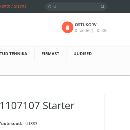
konto
/
Sisene
OSTUKORV
0 toode(t) - 0.00€
TUD TEHNIKA
FIRMAST
UUDISED
1107107 Starter
Tootekood:
st1383