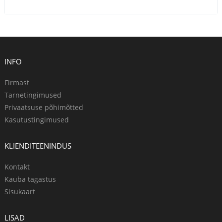
INFO
Firmast
Tarnetingimused
Privaatsuse põhimõtted
Kasutustingimused
KLIENDITEENINDUS
Kontakt
Kauba tagastus
Sisukaart
LISAD