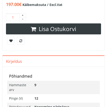
197.00€
Käibemaksuta / Excl.Vat
Lisa Ostukorvi
Kirjeldus
Põhiandmed
Hammaste
9
arv
Pinge (V)
12
Pöördesuund
Keeramine päripäeva