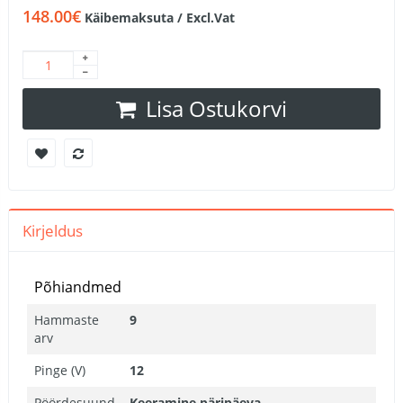
148.00€
Käibemaksuta / Excl.Vat
Lisa Ostukorvi
Kirjeldus
Põhiandmed
Hammaste
9
arv
Pinge (V)
12
Pöördesuund
Keeramine päripäeva