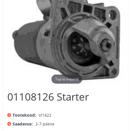
Tap to expand
01108126 Starter
Tootekood:
st1422
Saadavus:
2-7 päeva