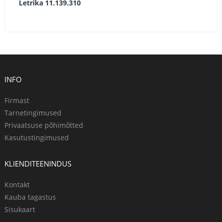
Letrika 11.139.310
INFO
Firmast
Tarnetingimused
Privaatsuse põhimõtted
Kasutustingimused
KLIENDITEENINDUS
Kontakt
Kauba tagastus
Sisukaart