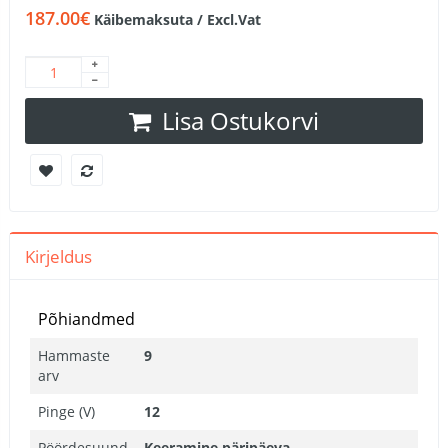
187.00€
Käibemaksuta / Excl.Vat
Lisa Ostukorvi
Kirjeldus
Põhiandmed
Hammaste
9
arv
Pinge (V)
12
Pöördesuund
Keeramine päripäeva