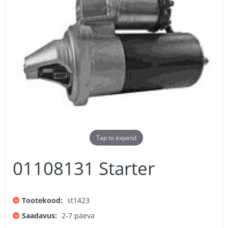
Tap to expand
01108131 Starter
Tootekood:
st1423
Saadavus:
2-7 päeva