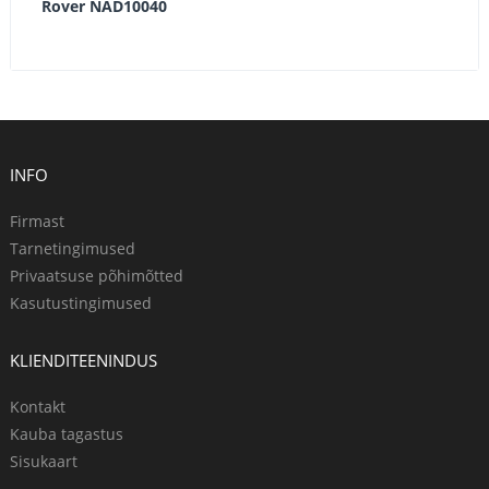
Rover NAD10040
INFO
Firmast
Tarnetingimused
Privaatsuse põhimõtted
Kasutustingimused
KLIENDITEENINDUS
Kontakt
Kauba tagastus
Sisukaart