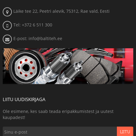
Läike tee 22, Peetri alevik, 75312, Rae vald, Eesti
Tel: +372 6 511 300
E-post: info@baltiteh.ee
LIITU UUDISKIRJAGA
Ole esimene, kes saab teada eripakkumistest ja uutest
kaupadest!
LIITU