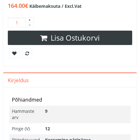
164.00€
Käibemaksuta / Excl.Vat
Lisa Ostukorvi
Kirjeldus
Põhiandmed
Hammaste
9
arv
Pinge (V)
12
Pöördesuund
Keeramine päripäeva