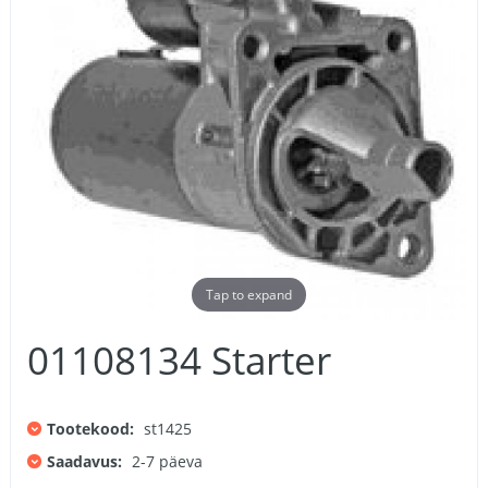
Tap to expand
01108134 Starter
Tootekood:
st1425
Saadavus:
2-7 päeva