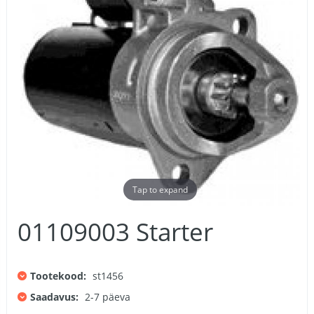
Tap to expand
01109003 Starter
Tootekood:
st1456
Saadavus:
2-7 päeva