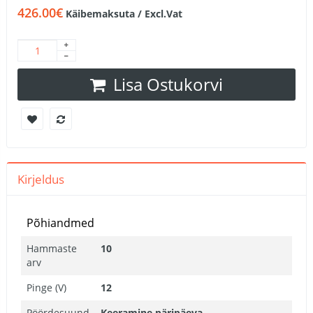
426.00€
Käibemaksuta / Excl.Vat
Lisa Ostukorvi
Kirjeldus
Põhiandmed
Hammaste
10
arv
Pinge (V)
12
Pöördesuund
Keeramine päripäeva