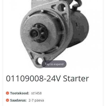
Tap to expand
01109008-24V Starter
Tootekood:
st1458
Saadavus:
2-7 päeva