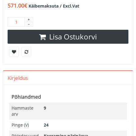
571.00€
Käibemaksuta / Excl.Vat
Lisa Ostukorvi
Kirjeldus
Põhiandmed
Hammaste
9
arv
Pinge (V)
24
Pöördesuund
Keeramine päripäeva