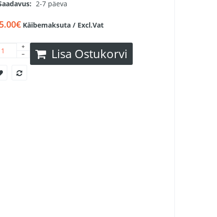
Saadavus:
2-7 päeva
5.00€
Käibemaksuta / Excl.Vat
Lisa Ostukorvi