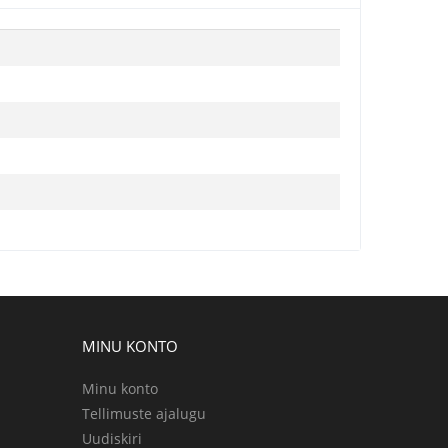
MINU KONTO
Minu konto
Tellimuste ajalugu
Uudiskiri