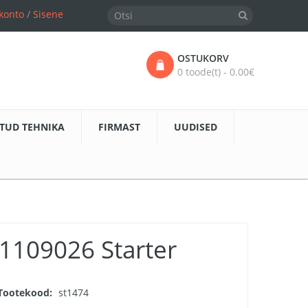
konto
/
Sisene
OSTUKORV
0 toode(t) - 0.00€
TUD TEHNIKA
FIRMAST
UUDISED
1109026 Starter
Tootekood:
st1474