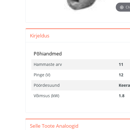
Cl
Kirjeldus
Põhiandmed
Hammaste arv
11
Pinge (V)
12
Pöördesuund
Keera
Võimsus (kW)
1.8
Selle Toote Analoogid