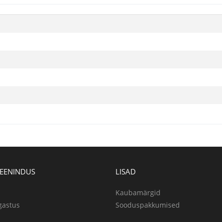
TEENINDUS
LISAD
Kaubamärgid
gastus
Sooduspakkumised