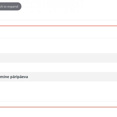
ick to expand
mine päripäeva