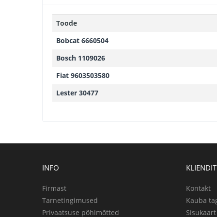
Toode
Bobcat 6660504
Bosch 1109026
Fiat 9603503580
Lester 30477
INFO
KLIENDI
Firmast
Kontakt
Tarnetingimused
Kauba ta
Privaatsuse põhimõtted
Sisukaart