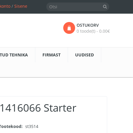
konto
/
Sisene
OSTUKORV
0 toode(t) - 0.00€
TUD TEHNIKA
FIRMAST
UUDISED
1416066 Starter
Tootekood:
st3514