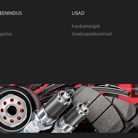
TEENINDUS
LISAD
Kaubamärgid
gastus
Sooduspakkumised