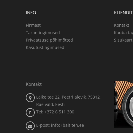
INFO
KLIENDI
Firmast
Kontakt
Tarnetingimused
Kauba ta
Privaatsuse põhimõtted
Sisukaart
Kasutustingimused
Kontakt
Läike tee 22, Peetri alevik, 75312,
Rae vald, Eesti
Tel: +372 6 511 300
E-post: info@baltiteh.ee