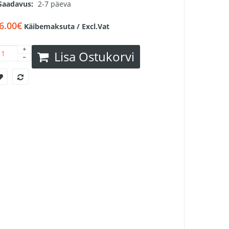
Saadavus:
2-7 päeva
6.00€
Käibemaksuta / Excl.Vat
Lisa Ostukorvi