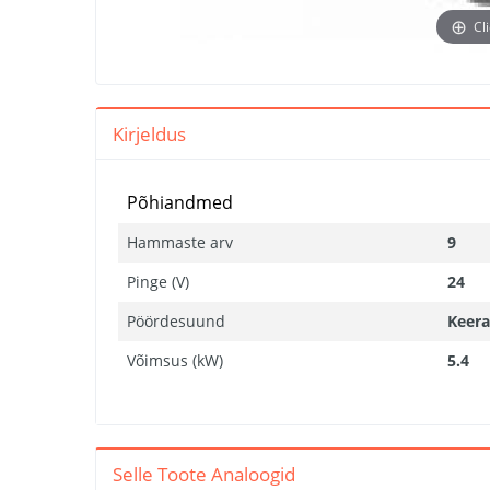
Cl
Kirjeldus
Põhiandmed
Hammaste arv
9
Pinge (V)
24
Pöördesuund
Keera
Võimsus (kW)
5.4
Selle Toote Analoogid