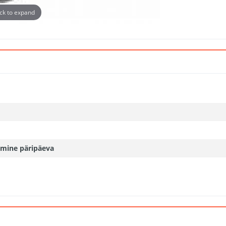
ick to expand
mine päripäeva