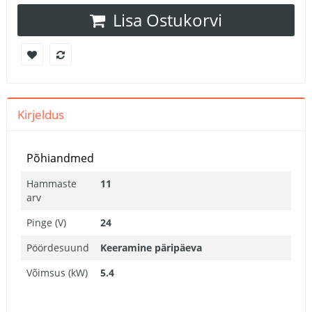
Lisa Ostukorvi
Kirjeldus
Põhiandmed
Hammaste
11
arv
Pinge (V)
24
Pöördesuund
Keeramine päripäeva
Võimsus (kW)
5.4