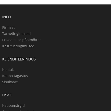
INFO
Firmast
Tarnetingimused
Privaatsuse põhimõtted
Kasutustingimused
KLIENDITEENINDUS
Kontakt
Kauba tagastus
Sisukaart
LISAD
Kaubamärgid