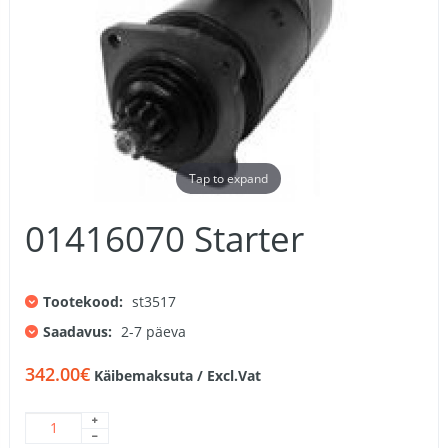
Tap to expand
01416070 Starter
Tootekood:
st3517
Saadavus:
2-7 päeva
342.00€
Käibemaksuta / Excl.Vat