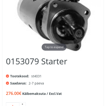
Tap to expand
0153079 Starter
Tootekood:
st4031
Saadavus:
2-7 päeva
276.00€
Käibemaksuta / Excl.Vat