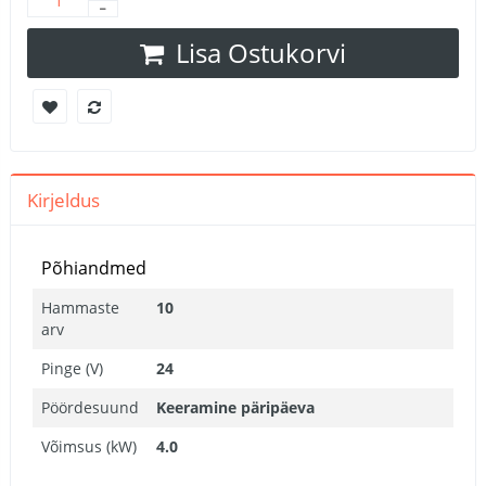
Lisa Ostukorvi
Kirjeldus
Põhiandmed
Hammaste
10
arv
Pinge (V)
24
Pöördesuund
Keeramine päripäeva
Võimsus (kW)
4.0