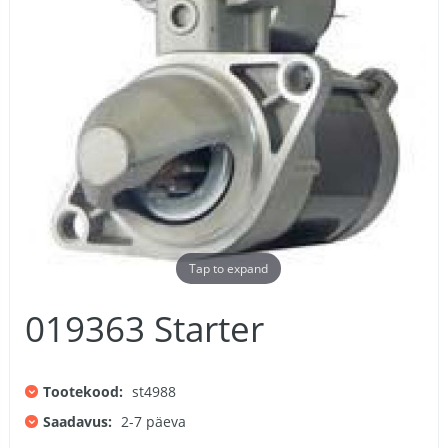
Tap to expand
019363 Starter
Tootekood:
st4988
Saadavus:
2-7 päeva