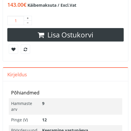
143.00€
Käibemaksuta / Excl.Vat
Lisa Ostukorvi
Kirjeldus
Põhiandmed
Hammaste
9
arv
Pinge (V)
12
Pöördesuund
Keeramine vastupäeva