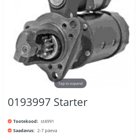
Tap to expand
0193997 Starter
Tootekood:
st4991
Saadavus:
2-7 päeva