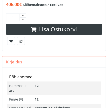
406.00€
Käibemaksuta / Excl.Vat
Lisa Ostukorvi
Kirjeldus
Põhiandmed
Hammaste
12
arv
Pinge (V)
12
Pöördesuund
Keeramine päripäeva