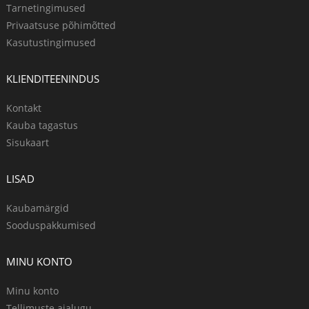
Tarnetingimused
Privaatsuse põhimõtted
Kasutustingimused
KLIENDITEENINDUS
Kontakt
Kauba tagastus
Sisukaart
LISAD
Kaubamärgid
Sooduspakkumised
MINU KONTO
Minu konto
Tellimuste ajalugu