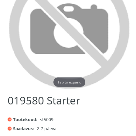
Tap to expand
019580 Starter
Tootekood:
st5009
Saadavus:
2-7 päeva