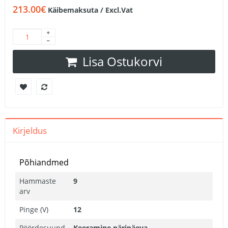
213.00€
Käibemaksuta / Excl.Vat
Lisa Ostukorvi
Kirjeldus
Põhiandmed
Hammaste
9
arv
Pinge (V)
12
Pöördesuund
Keeramine päripäeva