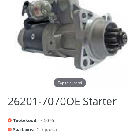
Tap to expand
26201-7070OE Starter
Tootekood:
st5076
Saadavus:
2-7 päeva